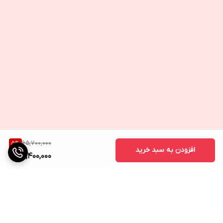
65,700,000
5
%
افزودن به سبد خرید
62,400,000