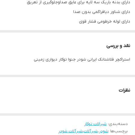
دارای بدنه باریک سه لایه برای عایق صداوجلوگیری از تعریق
دارای شناور دیافراگمی بدون صدا
دارای لوله خرطومی فشار قوی
دارای تخلیه دوزمانه قابل تنظیم از ۲تا۸لیتر
دارای مخزن از جنس پلی اتیلن مقاومت بالا
نقد و بررسی
دارای انعطلاف پذیری جهت نصب درهرقسمتاز سرویس بهداشتی
استراکچر فلاشتانک ایرانی شودر جنوا توکار دیواری زمینی
دارای نصب سریع اسان
دارای قابلیت تنظیم میزان خروجی اب
دارای ۶سال گارانتی خدمات پس از فروش شودر سرویس
نظرات
دسته‌بندی
:
شیرالات توکار
برچسب‌ها :
شودر
،
شیرآلات
،
شیرآلات شودر