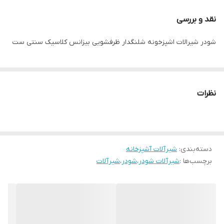
بدنه تمام برنج
نقد و بررسی
دارای کاتریج اسپانیایی
شودر شیرالات اشپزخونه شلنگدار ظرفشویی بیزانس کلاسیک سنتی ست
نظرات
دسته‌بندی
:
شیرآلات آشپزخانه
برچسب‌ها :
شیرآلات شودر
،
شودر
،
شیرآلات