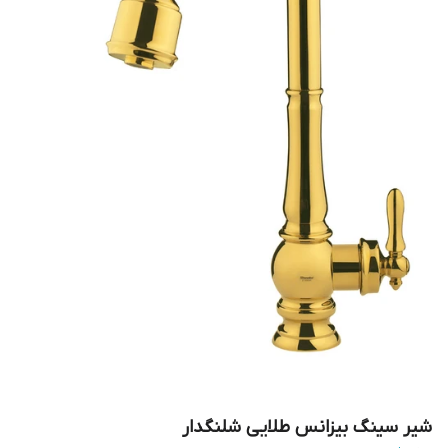
شیر سینگ بیزانس طلایی شلنگدار