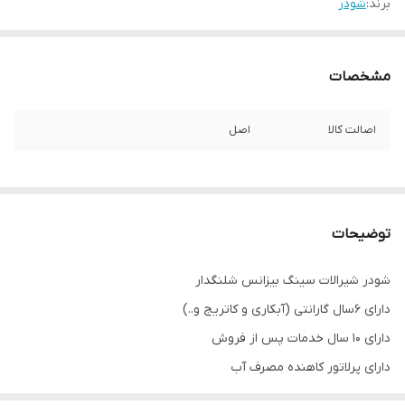
برند:
شودر
مشخصات
اصالت کالا
اصل
توضیحات
شودر شیرالات سینگ بیزانس شلنگدار
دارای ۶سال گارانتی (آبکاری و کاتریج و..)
دارای ۱۰ سال خدمات پس از فروش
دارای پرلاتور کاهنده مصرف آب
دارای تنوع رنگ (کروم-کروم مات-طلایی-طلایی مات)