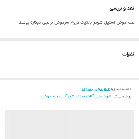
دارای نازل سیلیکونی سردوش با قابلیت رسوب گیری کمتر
نقد و بررسی
دارای تنوع رنگ بالا
علم دوش استیل شودر بالتیک کروم سردوش برنجی دوکاره یونیکا
دارای قابلیت تنظیم ارتفاع برای دوش ثابت و متحرک
دارای ۶سال خدمات پس از فروش شودر سرویس
نظرات
دسته‌بندی
:
علم دوش شودر
برچسب‌ها :
شودر
،
شیرآلات شودر
،
شیرآلات
،
علم دوش