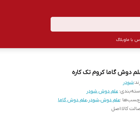
س با ما
وبلاگ
لم دوش گاما کروم تک کاره
ند:
شودر
ته‌بندی
:
علم دوش شودر
چسب‌ها :
علم دوش
،
شودر
،
علم دوش گاما
الت کالا
:
اصل