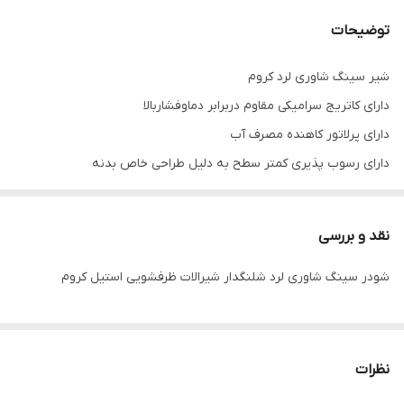
توضیحات
شیر سینگ شاوری لرد کروم
دارای کاتریج سرامیکی مقاوم دربرابر دماوفشاربالا
دارای پرلاتور کاهنده مصرف آب
دارای رسوب پذیری کمتر سطح به دلیل طراحی خاص بدنه
دارای کاتریج ۶۰سانت
دارای آشپزخانه شاوری با گوشی دوحالته
نقد و بررسی
دارای نصب سریع و آسان
شودر سینگ شاوری لرد شلنگدار شیرالات ظرفشویی استیل کروم
دارای ۶سال گارانتی شودر
دارای ۱۰سال خدمات پس از فروش شودر
دارای شیر آشپزخانه شاوری جهت پوشش فضای بیشتر هنگام شستشو
نظرات