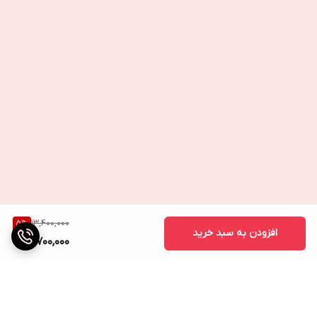
13,400,000
5
%
افزودن به سبد خرید
12,700,000