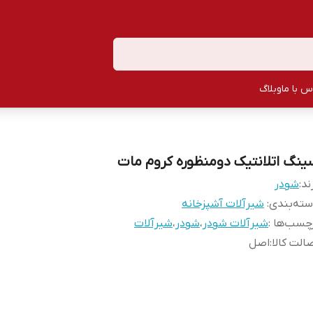
س با ما
وبلاگ
ینگ اتلانتیک دومنظوره کروم مات
ند:
شودر
ته‌بندی
:
شیرآلات آشپزخانه
چسب‌ها :
شیرآلات شودر
،
شودر
،
شیرآلات
الت کالا
:
اصل