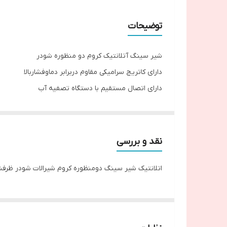
توضیحات
شیر سینگ آتلانتیک کروم دو منظوره شودر
دارای کاتریج سرامیکی مقاوم دربرابر دماوفشاربالا
دارای اتصال مستقیم با دستگاه تصفیه آب
دارای رسوب پذیری کمتر سطح به دلیل طراحی خاص بدن
دارای پوشش PVD
دارای نصب سریع اسان
نقد و بررسی
دارای قابلیت ارتجاع بیشتر
اتلانتیک شیر سینگ دومنظوره کروم شیرالات شودر ظرف
دارای تنوع رنگ بالا
دارای ۶سال گارانتی شودر
دارای ۱۰سال خدمات پس از فروش شودر