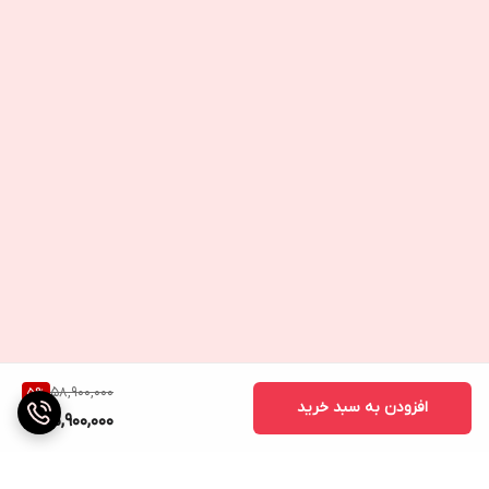
58,900,000
5
%
افزودن به سبد خرید
55,900,000