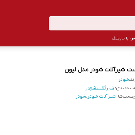
س با ما
وبلاگ
ت شیرآلات شودر مدل لیون
ند:
شودر
ته‌بندی
:
شیرآلات شودر
چسب‌ها :
شیرآلات شودر
،
شودر