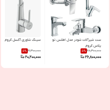
ست شیرآلات شودر مدل اطلس تو
سینگ شاوری آکسل کروم
پلاس کروم
21,300,000
28,300,000
5
%
5
%
20,200,000
26,800,000